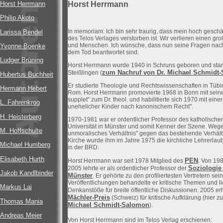
Horst Herrmann
Horst Herrmann
Philip Akoto
In memoriam: Ich bin sehr traurig, dass mein hoch geschä
Larissa Bendel
des Telos Verlages verstorben ist. Wir verlieren einen g
und Menschen. Ich wünsche, dass nun seine Fragen nac
Yvonne Boenke
dem Tod beantwortet sind.
Ludger Brüning
Horst Herrmann wurde 1940 in Schruns geboren und star
zum Nachruf von Dr. Michael Schmidt
Steißlingen (
Hubertus Buchheit
Er studierte Theologie und Rechtswissenschaften in Tü
Hermann Hebert
Rom. Horst Herrmann promovierte 1968 in Bonn mit seiner
supplet" zum Dr. theol. und habilitierte sich 1970 mit einer
L. Fahrenkrog
unehelicher Kinder nach kanonischem Recht".
H. Heisterberg
1970-1981 war er ordentlicher Professor des katholische
Universität in Münster und somit Kenner der Szene. Wege
M. Hoffschulte
unmoralisches Verhältnis" gegen das bestehende Verhält
Kirche wurde ihm im Jahre 1975 die kirchliche Lehrerlaubn
Michael Humberg
in der BRD.
Elisabeth Hurth
PEN
Horst Herrmann war seit 1978 Mitglied des
. Von 198
Soziologie 
2005 lehrte er als ordentlicher Professor der
Jakob Kandlbinder
Münster
. Er gehörte zu den profiliertesten Vertretern se
Veröffentlichungen behandelte er kritische Themen und l
Markus Lai
Denkanstöße für breite öffentliche Diskussionen. 2005 erh
Mächler-Preis
(Schweiz) für kritische Aufklärung (hier z
Thomas Mania
Michael Schmidt-Salomon
).
Andreas Meier
Von Horst Herrmann sind im Telos Verlag erschienen: