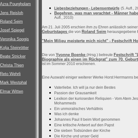
Azra Pourgholam
Liebesbeziehungen - Lebensentwürfe
(5. Aufl., 
Jens Reisloh
Begehren, was man verachtet - Männer hab
Aufl., 2010)
Roland Seim
Am 21. Juli 2005 erschien ihm zu Ehren anlässlich seine
Josef Spiegel
Geburtstages
Roland Seim
die von
herausgegebene Fes
Veronika Spogis
"Mein Milieu meisterte mich nicht" - Festschrift 
Kolja Steinrötter
Yvonne Boenke
Festschrift 
Die von
(Hrsg.) betreute
Beate Stricker
Biographie als einen im Rückgrat" zum 70. Gebur
ist im Sommer 2010 erschienen.
Christa Thien
Reto Wehrli
Eine Auswahl einiger weiterer Werke Horst Herrmanns be
Mark Westphal
Vaterliebe. Ich will ja nur dein Bestes
Elmar Witten
Passion der Grausamkeit
Lexikon der kuriosesten Reliquien - Vom Atem Je
Mohammeds
Ein unmoralisches Verhältnis
Was ich denke
Johannes Paul II beim Wort genommen
Eine kritische Antwort auf den Papst
Die sieben Todsünden der Kirche
Die Kirche und unser Geld